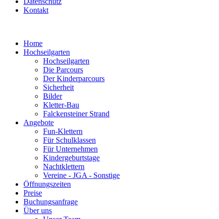
Datenschutz
Kontakt
Home
Hochseilgarten
Hochseilgarten
Die Parcours
Der Kinderparcours
Sicherheit
Bilder
Kletter-Bau
Falckensteiner Strand
Angebote
Fun-Klettern
Für Schulklassen
Für Unternehmen
Kindergeburtstage
Nachtklettern
Vereine - JGA - Sonstige
Öffnungszeiten
Preise
Buchungsanfrage
Über uns