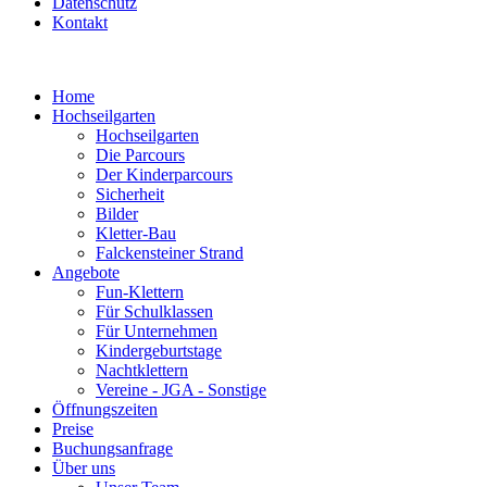
Datenschutz
Kontakt
Home
Hochseilgarten
Hochseilgarten
Die Parcours
Der Kinderparcours
Sicherheit
Bilder
Kletter-Bau
Falckensteiner Strand
Angebote
Fun-Klettern
Für Schulklassen
Für Unternehmen
Kindergeburtstage
Nachtklettern
Vereine - JGA - Sonstige
Öffnungszeiten
Preise
Buchungsanfrage
Über uns