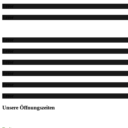
Error
Error
Error
Error
Error
Error
Error
Error
Unsere Öffnungszeiten