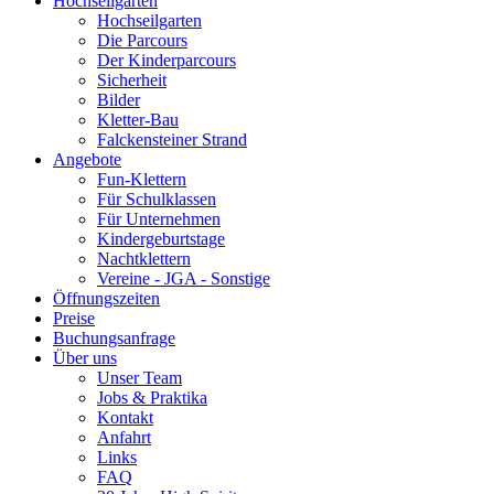
Hochseilgarten
Hochseilgarten
Die Parcours
Der Kinderparcours
Sicherheit
Bilder
Kletter-Bau
Falckensteiner Strand
Angebote
Fun-Klettern
Für Schulklassen
Für Unternehmen
Kindergeburtstage
Nachtklettern
Vereine - JGA - Sonstige
Öffnungszeiten
Preise
Buchungsanfrage
Über uns
Unser Team
Jobs & Praktika
Kontakt
Anfahrt
Links
FAQ