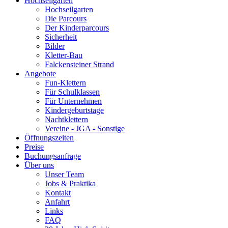
Hochseilgarten
Hochseilgarten
Die Parcours
Der Kinderparcours
Sicherheit
Bilder
Kletter-Bau
Falckensteiner Strand
Angebote
Fun-Klettern
Für Schulklassen
Für Unternehmen
Kindergeburtstage
Nachtklettern
Vereine - JGA - Sonstige
Öffnungszeiten
Preise
Buchungsanfrage
Über uns
Unser Team
Jobs & Praktika
Kontakt
Anfahrt
Links
FAQ