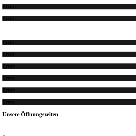
Error
Error
Error
Error
Error
Error
Error
Error
Unsere Öffnungszeiten