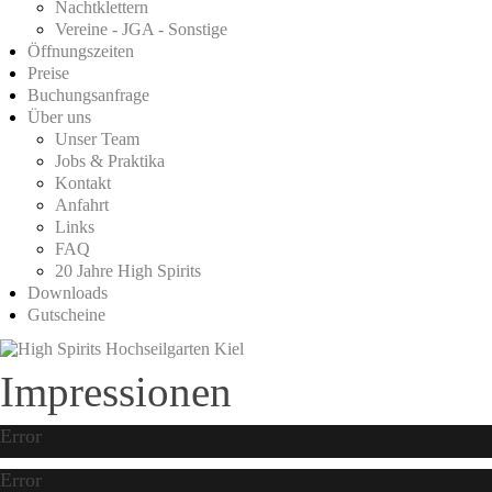
Nachtklettern
Vereine - JGA - Sonstige
Öffnungszeiten
Preise
Buchungsanfrage
Über uns
Unser Team
Jobs & Praktika
Kontakt
Anfahrt
Links
FAQ
20 Jahre High Spirits
Downloads
Gutscheine
Impressionen
Error
Error