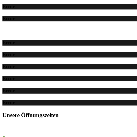
Error
Error
Error
Error
Error
Error
Error
Error
Unsere Öffnungszeiten