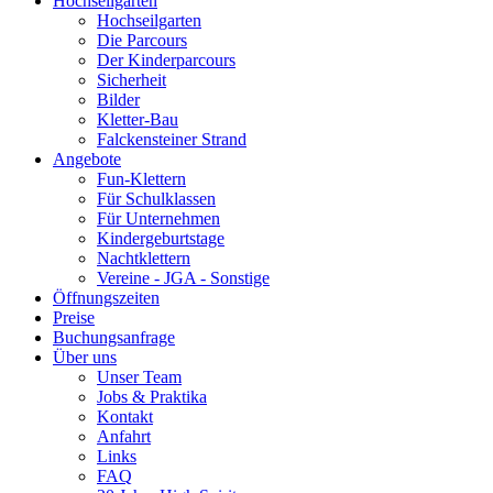
Hochseilgarten
Hochseilgarten
Die Parcours
Der Kinderparcours
Sicherheit
Bilder
Kletter-Bau
Falckensteiner Strand
Angebote
Fun-Klettern
Für Schulklassen
Für Unternehmen
Kindergeburtstage
Nachtklettern
Vereine - JGA - Sonstige
Öffnungszeiten
Preise
Buchungsanfrage
Über uns
Unser Team
Jobs & Praktika
Kontakt
Anfahrt
Links
FAQ