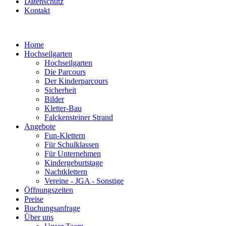
Datenschutz
Kontakt
Home
Hochseilgarten
Hochseilgarten
Die Parcours
Der Kinderparcours
Sicherheit
Bilder
Kletter-Bau
Falckensteiner Strand
Angebote
Fun-Klettern
Für Schulklassen
Für Unternehmen
Kindergeburtstage
Nachtklettern
Vereine - JGA - Sonstige
Öffnungszeiten
Preise
Buchungsanfrage
Über uns