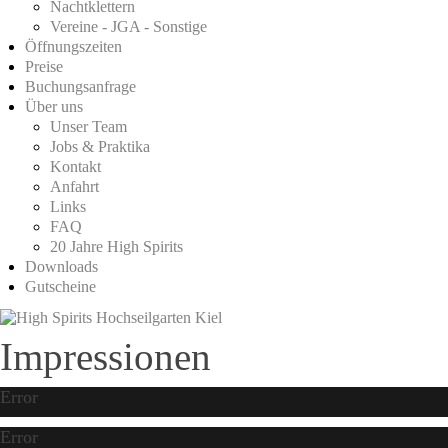
Nachtklettern
Vereine - JGA - Sonstige
Öffnungszeiten
Preise
Buchungsanfrage
Über uns
Unser Team
Jobs & Praktika
Kontakt
Anfahrt
Links
FAQ
20 Jahre High Spirits
Downloads
Gutscheine
Impressionen
Error
Error