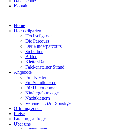
Datenschutz
Kontakt
Home
Hochseilgarten
Hochseilgarten
Die Parcours
Der Kinderparcours
Sicherheit
Bilder
Kletter-Bau
Falckensteiner Strand
Angebote
Fun-Klettern
Für Schulklassen
Für Unternehmen
Kindergeburtstage
Nachtklettern
Vereine - JGA - Sonstige
Öffnungszeiten
Preise
Buchungsanfrage
Über uns