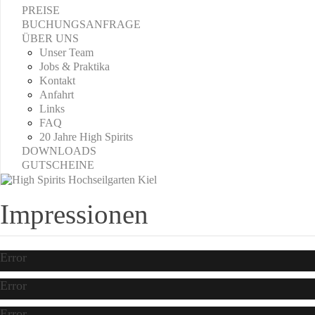
PREISE
BUCHUNGSANFRAGE
ÜBER UNS
Unser Team
Jobs & Praktika
Kontakt
Anfahrt
Links
FAQ
20 Jahre High Spirits
DOWNLOADS
GUTSCHEINE
Impressionen
Error
Error
Error