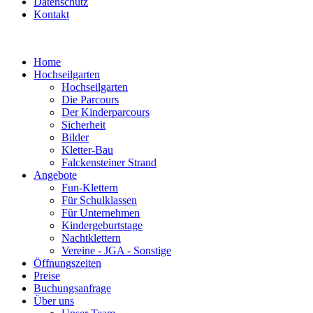
Datenschutz
Kontakt
Home
Hochseilgarten
Hochseilgarten
Die Parcours
Der Kinderparcours
Sicherheit
Bilder
Kletter-Bau
Falckensteiner Strand
Angebote
Fun-Klettern
Für Schulklassen
Für Unternehmen
Kindergeburtstage
Nachtklettern
Vereine - JGA - Sonstige
Öffnungszeiten
Preise
Buchungsanfrage
Über uns