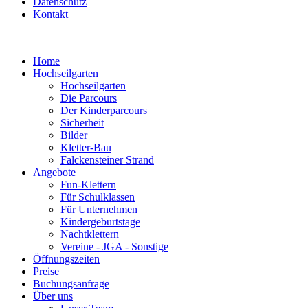
Datenschutz
Kontakt
Home
Hochseilgarten
Hochseilgarten
Die Parcours
Der Kinderparcours
Sicherheit
Bilder
Kletter-Bau
Falckensteiner Strand
Angebote
Fun-Klettern
Für Schulklassen
Für Unternehmen
Kindergeburtstage
Nachtklettern
Vereine - JGA - Sonstige
Öffnungszeiten
Preise
Buchungsanfrage
Über uns