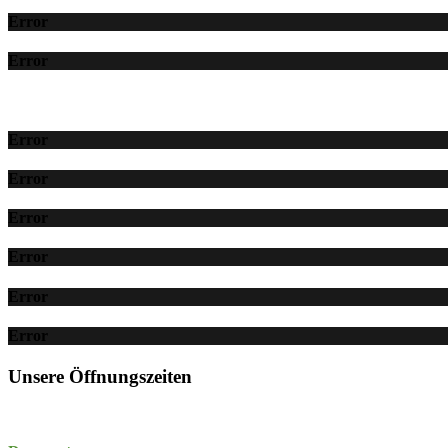
Error
Error
Error
Error
Error
Error
Error
Error
Unsere Öffnungszeiten