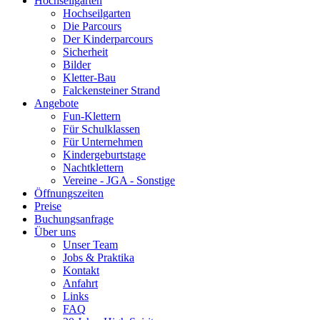
Hochseilgarten
Hochseilgarten
Die Parcours
Der Kinderparcours
Sicherheit
Bilder
Kletter-Bau
Falckensteiner Strand
Angebote
Fun-Klettern
Für Schulklassen
Für Unternehmen
Kindergeburtstage
Nachtklettern
Vereine - JGA - Sonstige
Öffnungszeiten
Preise
Buchungsanfrage
Über uns
Unser Team
Jobs & Praktika
Kontakt
Anfahrt
Links
FAQ