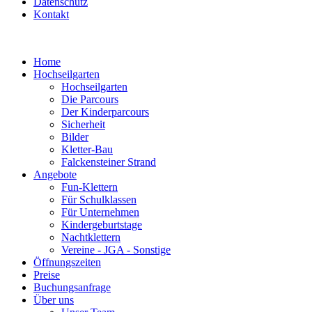
Datenschutz
Kontakt
Home
Hochseilgarten
Hochseilgarten
Die Parcours
Der Kinderparcours
Sicherheit
Bilder
Kletter-Bau
Falckensteiner Strand
Angebote
Fun-Klettern
Für Schulklassen
Für Unternehmen
Kindergeburtstage
Nachtklettern
Vereine - JGA - Sonstige
Öffnungszeiten
Preise
Buchungsanfrage
Über uns