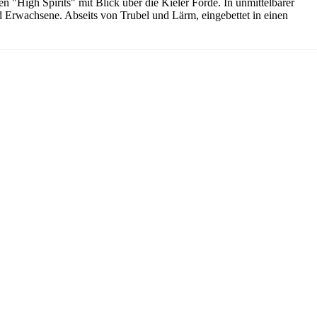
 "High Spirits" mit Blick über die Kieler Förde. In unmittelbarer
und Erwachsene. Abseits von Trubel und Lärm, eingebettet in einen