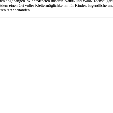
uch abgehangen. Wir eröffneten unseren Natur- und Wald-Hochseilgarten
seitdem einen Ort voller Klettermöglichkeiten für Kinder, Jugendliche 
ren Art entstanden.