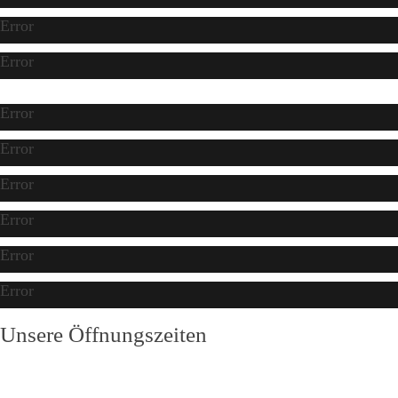
Error
Error
Error
Error
Error
Error
Error
Error
Unsere Öffnungszeiten