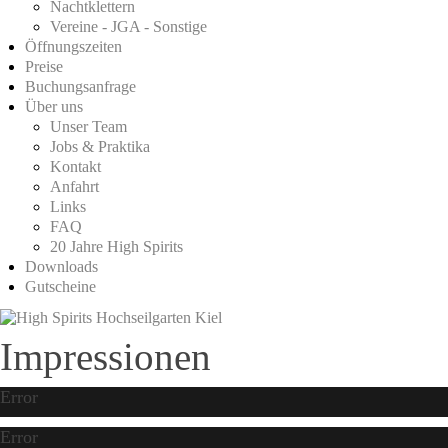
Nachtklettern
Vereine - JGA - Sonstige
Öffnungszeiten
Preise
Buchungsanfrage
Über uns
Unser Team
Jobs & Praktika
Kontakt
Anfahrt
Links
FAQ
20 Jahre High Spirits
Downloads
Gutscheine
Impressionen
Error
Error