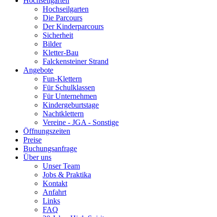
Hochseilgarten
Hochseilgarten
Die Parcours
Der Kinderparcours
Sicherheit
Bilder
Kletter-Bau
Falckensteiner Strand
Angebote
Fun-Klettern
Für Schulklassen
Für Unternehmen
Kindergeburtstage
Nachtklettern
Vereine - JGA - Sonstige
Öffnungszeiten
Preise
Buchungsanfrage
Über uns
Unser Team
Jobs & Praktika
Kontakt
Anfahrt
Links
FAQ