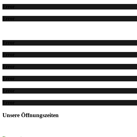
Error
Error
Error
Error
Error
Error
Error
Error
Unsere Öffnungszeiten