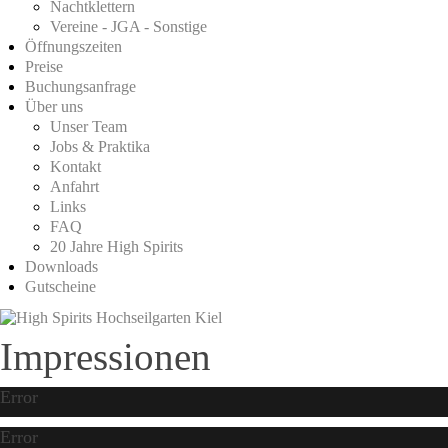
Nachtklettern
Vereine - JGA - Sonstige
Öffnungszeiten
Preise
Buchungsanfrage
Über uns
Unser Team
Jobs & Praktika
Kontakt
Anfahrt
Links
FAQ
20 Jahre High Spirits
Downloads
Gutscheine
Impressionen
Error
Error