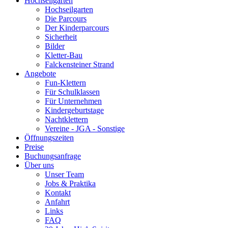
Hochseilgarten
Hochseilgarten
Die Parcours
Der Kinderparcours
Sicherheit
Bilder
Kletter-Bau
Falckensteiner Strand
Angebote
Fun-Klettern
Für Schulklassen
Für Unternehmen
Kindergeburtstage
Nachtklettern
Vereine - JGA - Sonstige
Öffnungszeiten
Preise
Buchungsanfrage
Über uns
Unser Team
Jobs & Praktika
Kontakt
Anfahrt
Links
FAQ