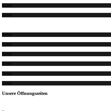
Error
Error
Error
Error
Error
Error
Error
Error
Unsere Öffnungszeiten