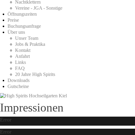
Nachtklettern
Vereine - JGA - Sonstige
Öffnungszeiten
Preise
Buchungsanfrage
Über uns
Unser Team
Jobs & Praktika
Kontakt
Anfahrt
Links
FAQ
20 Jahre High Spirits
Downloads
Gutscheine
Impressionen
Error
Error