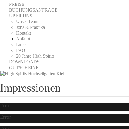
PREISE
BUCHUNGSANFRAGE
ÜBER UNS
Unser Team
Jobs & Praktika
Kontakt
Anfahrt
Links
FAQ
20 Jahre High Spirits
DOWNLOADS
GUTSCHEINE
Impressionen
Error
Error
Error