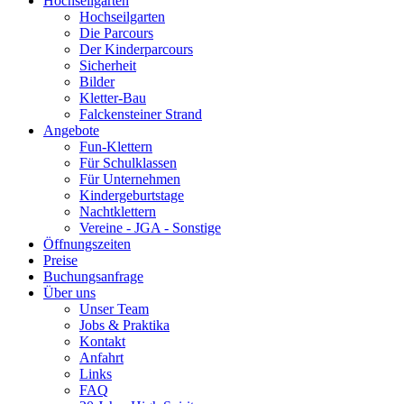
Hochseilgarten
Hochseilgarten
Die Parcours
Der Kinderparcours
Sicherheit
Bilder
Kletter-Bau
Falckensteiner Strand
Angebote
Fun-Klettern
Für Schulklassen
Für Unternehmen
Kindergeburtstage
Nachtklettern
Vereine - JGA - Sonstige
Öffnungszeiten
Preise
Buchungsanfrage
Über uns
Unser Team
Jobs & Praktika
Kontakt
Anfahrt
Links
FAQ