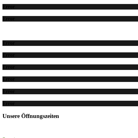
Error
Error
Error
Error
Error
Error
Error
Error
Unsere Öffnungszeiten