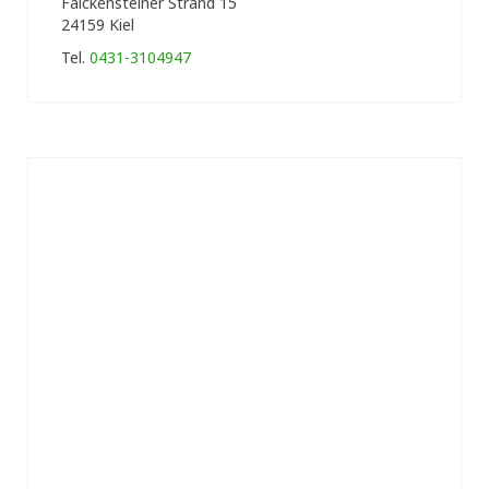
Falckensteiner Strand 15
24159 Kiel
Tel.
0431-3104947