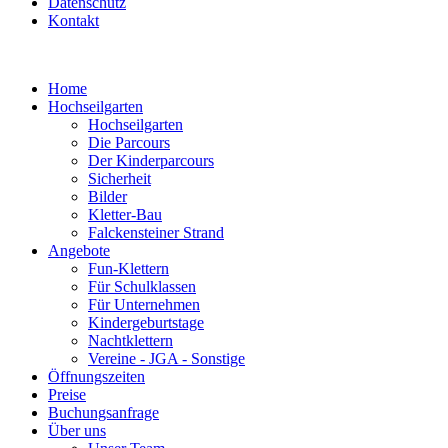
Datenschutz
Kontakt
Home
Hochseilgarten
Hochseilgarten
Die Parcours
Der Kinderparcours
Sicherheit
Bilder
Kletter-Bau
Falckensteiner Strand
Angebote
Fun-Klettern
Für Schulklassen
Für Unternehmen
Kindergeburtstage
Nachtklettern
Vereine - JGA - Sonstige
Öffnungszeiten
Preise
Buchungsanfrage
Über uns