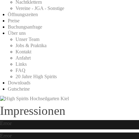
Nachtklettern
Vereine - JGA - Sonstige
Öffnungszeiten
Preise
Buchungsanfrage
Über uns
Unser Team
Jobs & Praktika
Kontakt
Anfahrt
Links
FAQ
20 Jahre High Spirits
Downloads
Gutscheine
Impressionen
Error
Error