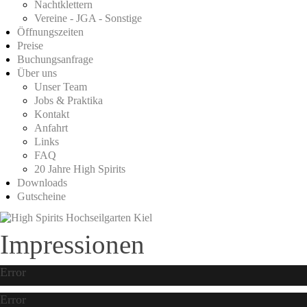
Nachtklettern
Vereine - JGA - Sonstige
Öffnungszeiten
Preise
Buchungsanfrage
Über uns
Unser Team
Jobs & Praktika
Kontakt
Anfahrt
Links
FAQ
20 Jahre High Spirits
Downloads
Gutscheine
Impressionen
Error
Error