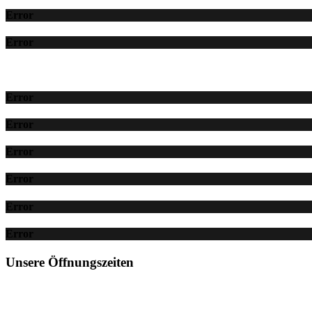
Error
Error
Error
Error
Error
Error
Error
Error
Unsere Öffnungszeiten