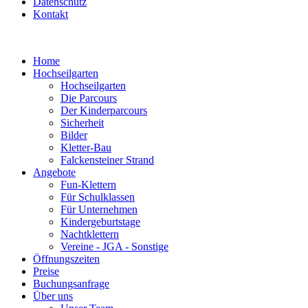
Datenschutz
Kontakt
Home
Hochseilgarten
Hochseilgarten
Die Parcours
Der Kinderparcours
Sicherheit
Bilder
Kletter-Bau
Falckensteiner Strand
Angebote
Fun-Klettern
Für Schulklassen
Für Unternehmen
Kindergeburtstage
Nachtklettern
Vereine - JGA - Sonstige
Öffnungszeiten
Preise
Buchungsanfrage
Über uns