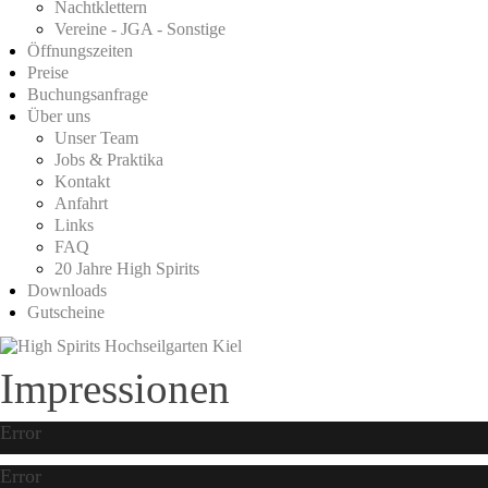
Nachtklettern
Vereine - JGA - Sonstige
Öffnungszeiten
Preise
Buchungsanfrage
Über uns
Unser Team
Jobs & Praktika
Kontakt
Anfahrt
Links
FAQ
20 Jahre High Spirits
Downloads
Gutscheine
Impressionen
Error
Error