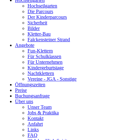
Hochseilgarten
Hochseilgarten
Die Parcours
Der Kinderparcours
Sicherheit
Bilder
Kletter-Bau
Falckensteiner Strand
Angebote
Fun-Klettern
Für Schulklassen
Für Unternehmen
Kindergeburtstage
Nachtklettern
Vereine - JGA - Sonstige
Öffnungszeiten
Preise
Buchungsanfrage
Über uns
Unser Team
Jobs & Praktika
Kontakt
Anfahrt
Links
FAQ