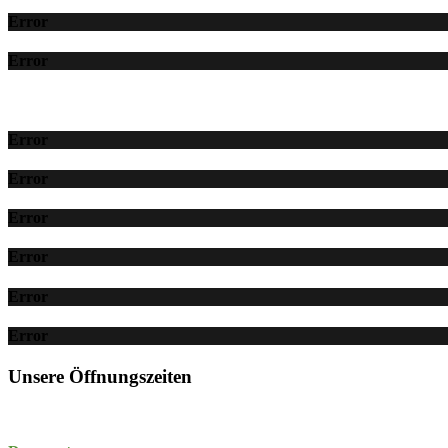
Error
Error
Error
Error
Error
Error
Error
Error
Unsere Öffnungszeiten