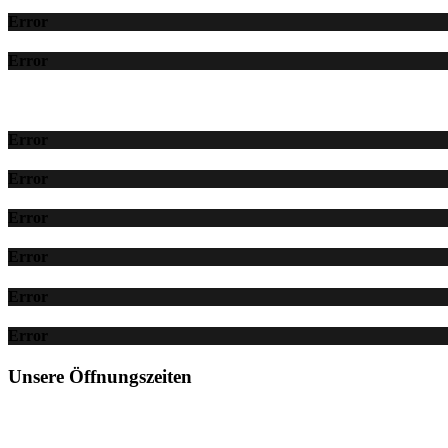
Error
Error
Error
Error
Error
Error
Error
Error
Unsere Öffnungszeiten