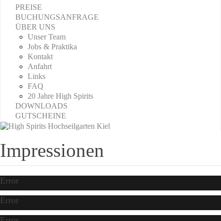
PREISE
BUCHUNGSANFRAGE
ÜBER UNS
Unser Team
Jobs & Praktika
Kontakt
Anfahrt
Links
FAQ
20 Jahre High Spirits
DOWNLOADS
GUTSCHEINE
Impressionen
Error
Error
Error