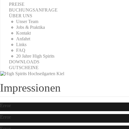
PREISE
BUCHUNGSANFRAGE
ÜBER UNS
Unser Team
Jobs & Praktika
Kontakt
Anfahrt
Links
FAQ
20 Jahre High Spirits
DOWNLOADS
GUTSCHEINE
Impressionen
Error
Error
Error