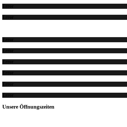
Error
Error
Error
Error
Error
Error
Error
Error
Unsere Öffnungszeiten