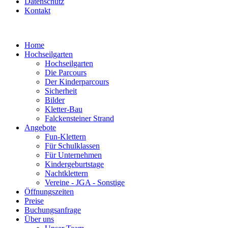
Datenschutz
Kontakt
Home
Hochseilgarten
Hochseilgarten
Die Parcours
Der Kinderparcours
Sicherheit
Bilder
Kletter-Bau
Falckensteiner Strand
Angebote
Fun-Klettern
Für Schulklassen
Für Unternehmen
Kindergeburtstage
Nachtklettern
Vereine - JGA - Sonstige
Öffnungszeiten
Preise
Buchungsanfrage
Über uns