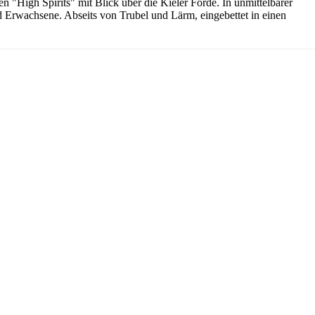
 "High Spirits" mit Blick über die Kieler Förde. In unmittelbarer
und Erwachsene. Abseits von Trubel und Lärm, eingebettet in einen