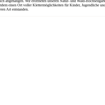
uch abgehangen. Wir eröffneten unseren Natur- und Wald-Hochseilgarten
seitdem einen Ort voller Klettermöglichkeiten für Kinder, Jugendliche 
ren Art entstanden.