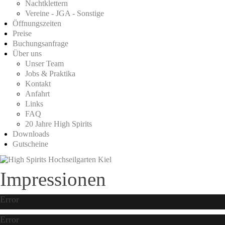
Nachtklettern
Vereine - JGA - Sonstige
Öffnungszeiten
Preise
Buchungsanfrage
Über uns
Unser Team
Jobs & Praktika
Kontakt
Anfahrt
Links
FAQ
20 Jahre High Spirits
Downloads
Gutscheine
Impressionen
Error
Error