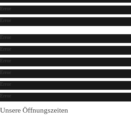
Error
Error
Error
Error
Error
Error
Error
Error
Unsere Öffnungszeiten