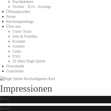
Nachtklettern
Vereine - JGA - Sonstige
Öffnungszeiten
Preise
Buchungsanfrage
Über uns
Unser Team
Jobs & Praktika
Kontakt
Anfahrt
Links
FAQ
20 Jahre High Spirits
Downloads
Gutscheine
Impressionen
Error
Error