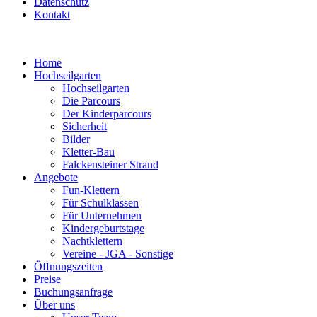
Datenschutz
Kontakt
Home
Hochseilgarten
Hochseilgarten
Die Parcours
Der Kinderparcours
Sicherheit
Bilder
Kletter-Bau
Falckensteiner Strand
Angebote
Fun-Klettern
Für Schulklassen
Für Unternehmen
Kindergeburtstage
Nachtklettern
Vereine - JGA - Sonstige
Öffnungszeiten
Preise
Buchungsanfrage
Über uns