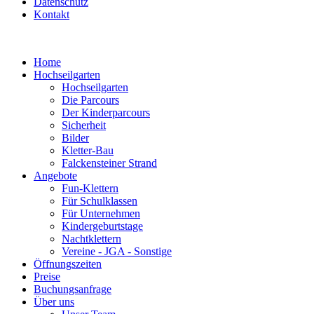
Datenschutz
Kontakt
Home
Hochseilgarten
Hochseilgarten
Die Parcours
Der Kinderparcours
Sicherheit
Bilder
Kletter-Bau
Falckensteiner Strand
Angebote
Fun-Klettern
Für Schulklassen
Für Unternehmen
Kindergeburtstage
Nachtklettern
Vereine - JGA - Sonstige
Öffnungszeiten
Preise
Buchungsanfrage
Über uns