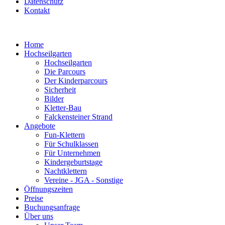
Datenschutz
Kontakt
Home
Hochseilgarten
Hochseilgarten
Die Parcours
Der Kinderparcours
Sicherheit
Bilder
Kletter-Bau
Falckensteiner Strand
Angebote
Fun-Klettern
Für Schulklassen
Für Unternehmen
Kindergeburtstage
Nachtklettern
Vereine - JGA - Sonstige
Öffnungszeiten
Preise
Buchungsanfrage
Über uns