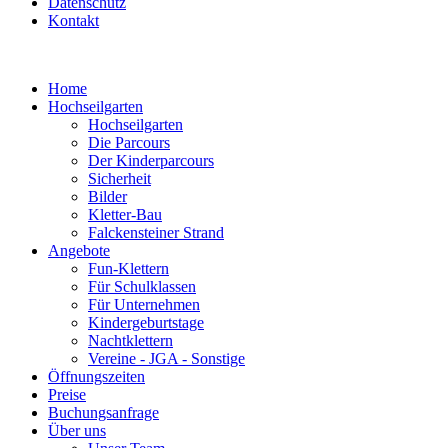
Datenschutz
Kontakt
Home
Hochseilgarten
Hochseilgarten
Die Parcours
Der Kinderparcours
Sicherheit
Bilder
Kletter-Bau
Falckensteiner Strand
Angebote
Fun-Klettern
Für Schulklassen
Für Unternehmen
Kindergeburtstage
Nachtklettern
Vereine - JGA - Sonstige
Öffnungszeiten
Preise
Buchungsanfrage
Über uns