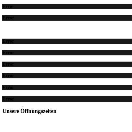
Error
Error
Error
Error
Error
Error
Error
Error
Unsere Öffnungszeiten