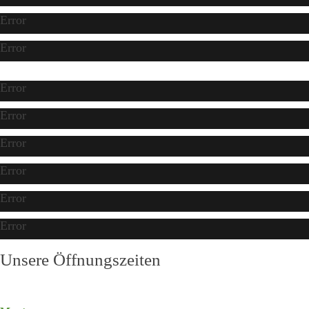
Error
Error
Error
Error
Error
Error
Error
Error
Unsere Öffnungszeiten