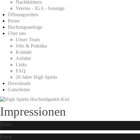
Nachtklettern
Vereine - JGA - Sonstige
Öffnungszeiten
Preise
Buchungsanfrage
Über uns
Unser Team
Jobs & Praktika
Kontakt
Anfahrt
Links
FAQ
20 Jahre High Spirits
Downloads
Gutscheine
Impressionen
Error
Error