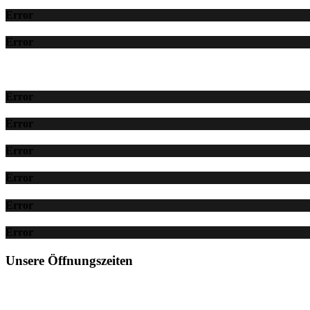
Error
Error
Error
Error
Error
Error
Error
Error
Unsere Öffnungszeiten