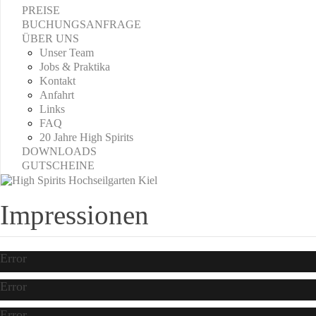
PREISE
BUCHUNGSANFRAGE
ÜBER UNS
Unser Team
Jobs & Praktika
Kontakt
Anfahrt
Links
FAQ
20 Jahre High Spirits
DOWNLOADS
GUTSCHEINE
Impressionen
Error
Error
Error