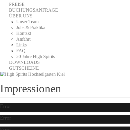
PREISE
BUCHUNGSANFRAGE
ÜBER UNS
Unser Team
Jobs & Praktika
Kontakt
Anfahrt
Links
FAQ
20 Jahre High Spirits
DOWNLOADS
GUTSCHEINE
Impressionen
Error
Error
Error