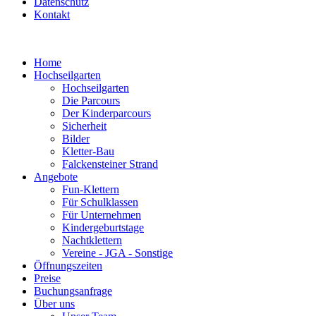
Datenschutz
Kontakt
Home
Hochseilgarten
Hochseilgarten
Die Parcours
Der Kinderparcours
Sicherheit
Bilder
Kletter-Bau
Falckensteiner Strand
Angebote
Fun-Klettern
Für Schulklassen
Für Unternehmen
Kindergeburtstage
Nachtklettern
Vereine - JGA - Sonstige
Öffnungszeiten
Preise
Buchungsanfrage
Über uns