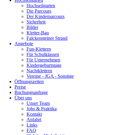
Hochseilgarten
Hochseilgarten
Die Parcours
Der Kinderparcours
Sicherheit
Bilder
Kletter-Bau
Falckensteiner Strand
Angebote
Fun-Klettern
Für Schulklassen
Für Unternehmen
Kindergeburtstage
Nachtklettern
Vereine - JGA - Sonstige
Öffnungszeiten
Preise
Buchungsanfrage
Über uns
Unser Team
Jobs & Praktika
Kontakt
Anfahrt
Links
FAQ