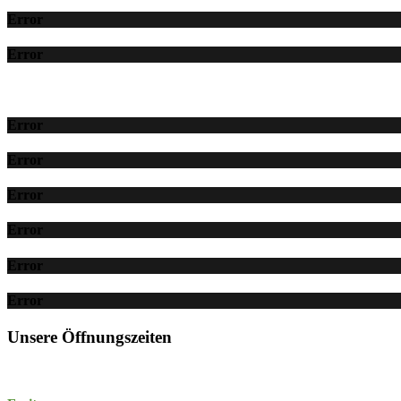
Error
Error
Error
Error
Error
Error
Error
Error
Unsere Öffnungszeiten