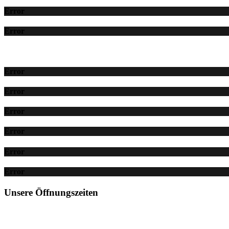
Error
Error
Error
Error
Error
Error
Error
Error
Unsere Öffnungszeiten