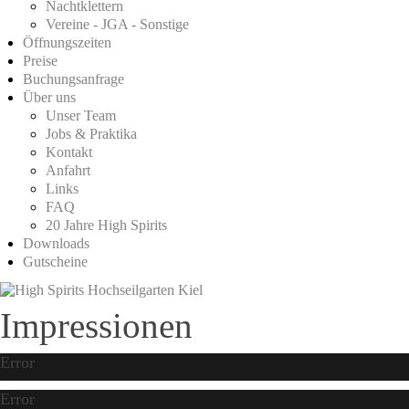
Nachtklettern
Vereine - JGA - Sonstige
Öffnungszeiten
Preise
Buchungsanfrage
Über uns
Unser Team
Jobs & Praktika
Kontakt
Anfahrt
Links
FAQ
20 Jahre High Spirits
Downloads
Gutscheine
Impressionen
Error
Error