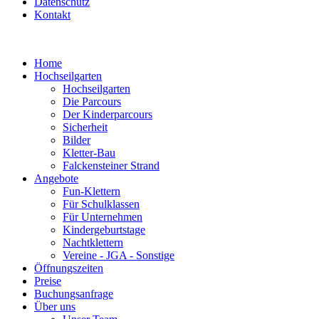
Datenschutz
Kontakt
Home
Hochseilgarten
Hochseilgarten
Die Parcours
Der Kinderparcours
Sicherheit
Bilder
Kletter-Bau
Falckensteiner Strand
Angebote
Fun-Klettern
Für Schulklassen
Für Unternehmen
Kindergeburtstage
Nachtklettern
Vereine - JGA - Sonstige
Öffnungszeiten
Preise
Buchungsanfrage
Über uns